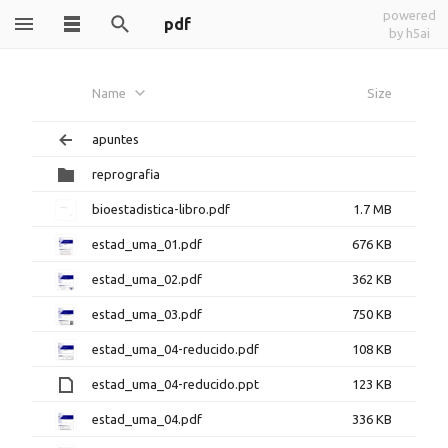
powered
pdf
by h5ai
Name
Size
apuntes
reprografia
bioestadistica-libro.pdf
1.7 MB
estad_uma_01.pdf
676 KB
estad_uma_02.pdf
362 KB
estad_uma_03.pdf
750 KB
estad_uma_04-reducido.pdf
108 KB
estad_uma_04-reducido.ppt
123 KB
estad_uma_04.pdf
336 KB